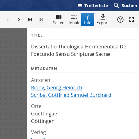
list
search
Trefferliste
Suchen
Seiten
Inhalt
Info
Export
I
TITEL
n
Dissertatio Theologica-Hermeneutica De
f
Foecundo Sensu Scripturæ Sacræ
o
METADATEN
Autoren
Ribov, Georg Heinrich
Scriba, Gottfried Samuel Burchard
Orte
Goettingae
Göttingen
Verlag