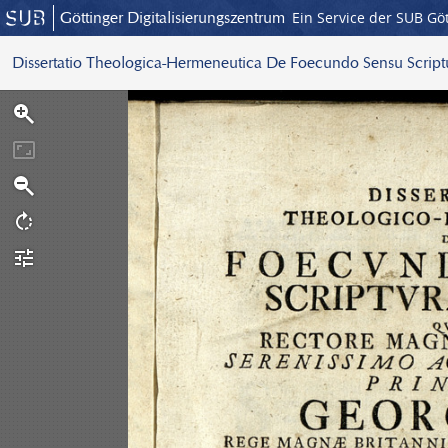
Göttinger Digitalisierungszentrum
Ein Service der SUB Gö
Dissertatio Theologica-Hermeneutica De Foecundo Sensu Scrip
S
c
a
n