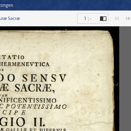
ttingen
1 : -
turæ Sacræ