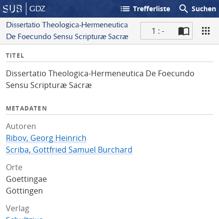
list
search
GDZ
Trefferliste
Suchen
Dissertatio Theologica-Hermeneutica
1 : -
De Foecundo Sensu Scripturæ Sacræ
S
I
TITEL
c
n
a
Dissertatio Theologica-Hermeneutica De Foecundo
f
n
Sensu Scripturæ Sacræ
o
METADATEN
Autoren
Ribov, Georg Heinrich
Scriba, Gottfried Samuel Burchard
Orte
Goettingae
Göttingen
Verlag