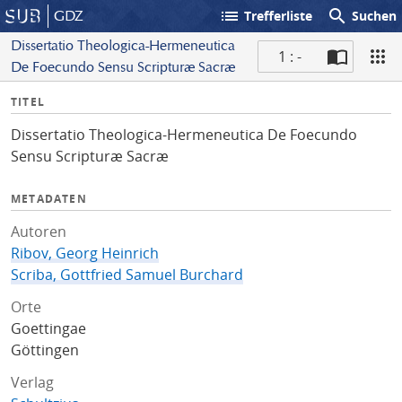
list
search
GDZ
Trefferliste
Suchen
Dissertatio Theologica-Hermeneutica
1 : -
De Foecundo Sensu Scripturæ Sacræ
S
I
TITEL
c
n
a
Dissertatio Theologica-Hermeneutica De Foecundo
f
n
Sensu Scripturæ Sacræ
o
METADATEN
Autoren
Ribov, Georg Heinrich
Scriba, Gottfried Samuel Burchard
Orte
Goettingae
Göttingen
Verlag