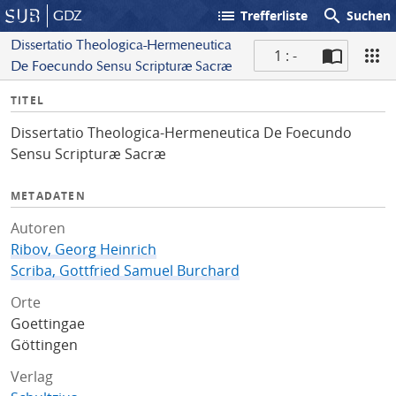
list
search
GDZ
Trefferliste
Suchen
Dissertatio Theologica-Hermeneutica
1 : -
De Foecundo Sensu Scripturæ Sacræ
S
I
TITEL
c
n
a
Dissertatio Theologica-Hermeneutica De Foecundo
f
n
Sensu Scripturæ Sacræ
o
METADATEN
Autoren
Ribov, Georg Heinrich
Scriba, Gottfried Samuel Burchard
Orte
Goettingae
Göttingen
Verlag