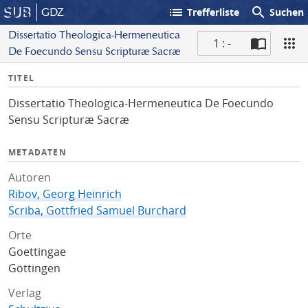
list
search
GDZ
Trefferliste
Suchen
Dissertatio Theologica-Hermeneutica
1 : -
De Foecundo Sensu Scripturæ Sacræ
S
I
TITEL
c
n
a
Dissertatio Theologica-Hermeneutica De Foecundo
f
n
Sensu Scripturæ Sacræ
o
METADATEN
Autoren
Ribov, Georg Heinrich
Scriba, Gottfried Samuel Burchard
Orte
Goettingae
Göttingen
Verlag