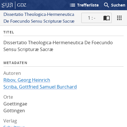
list
search
GDZ
Trefferliste
Suchen
Dissertatio Theologica-Hermeneutica
1 : -
De Foecundo Sensu Scripturæ Sacræ
S
I
TITEL
c
n
a
Dissertatio Theologica-Hermeneutica De Foecundo
f
n
Sensu Scripturæ Sacræ
o
METADATEN
Autoren
Ribov, Georg Heinrich
Scriba, Gottfried Samuel Burchard
Orte
Goettingae
Göttingen
Verlag