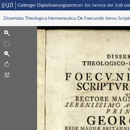
Göttinger Digitalisierungszentrum
Ein Service der SUB Gö
Dissertatio Theologica-Hermeneutica De Foecundo Sensu Scrip
S
c
a
n