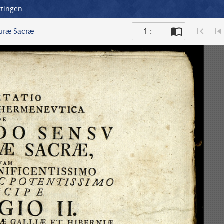
ttingen
1 : -
turæ Sacræ