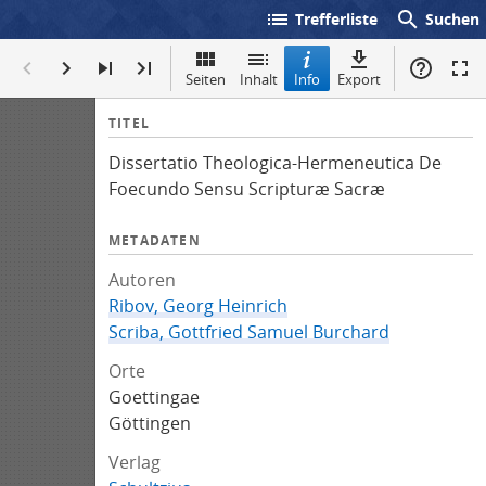
list
search
Trefferliste
Suchen
Seiten
Inhalt
Info
Export
I
TITEL
n
Dissertatio Theologica-Hermeneutica De
f
Foecundo Sensu Scripturæ Sacræ
o
METADATEN
Autoren
Ribov, Georg Heinrich
Scriba, Gottfried Samuel Burchard
Orte
Goettingae
Göttingen
Verlag