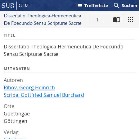
list
search
GDZ
Trefferliste
Suchen
Dissertatio Theologica-Hermeneutica
1 : -
De Foecundo Sensu Scripturæ Sacræ
S
I
TITEL
c
n
a
Dissertatio Theologica-Hermeneutica De Foecundo
f
n
Sensu Scripturæ Sacræ
o
METADATEN
Autoren
Ribov, Georg Heinrich
Scriba, Gottfried Samuel Burchard
Orte
Goettingae
Göttingen
Verlag