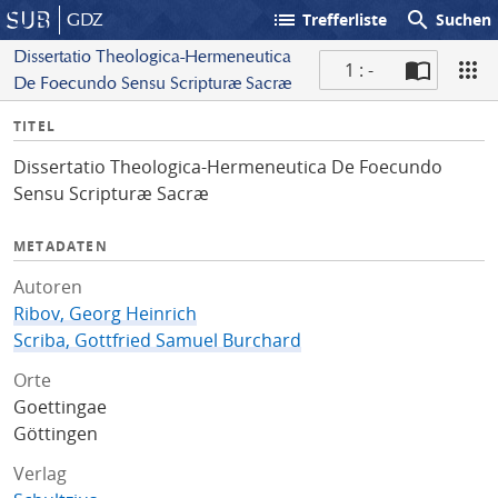
list
search
GDZ
Trefferliste
Suchen
Dissertatio Theologica-Hermeneutica
1 : -
De Foecundo Sensu Scripturæ Sacræ
S
I
TITEL
c
n
a
Dissertatio Theologica-Hermeneutica De Foecundo
f
n
Sensu Scripturæ Sacræ
o
METADATEN
Autoren
Ribov, Georg Heinrich
Scriba, Gottfried Samuel Burchard
Orte
Goettingae
Göttingen
Verlag