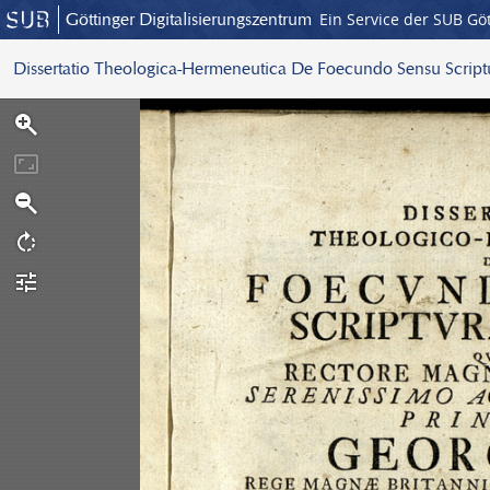
Göttinger Digitalisierungszentrum
Ein Service der SUB Gö
Dissertatio Theologica-Hermeneutica De Foecundo Sensu Scrip
S
c
a
n