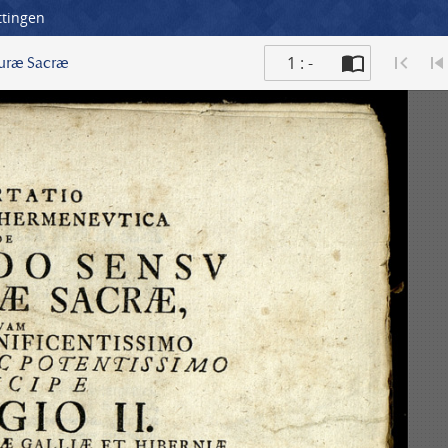
ttingen
1 : -
turæ Sacræ