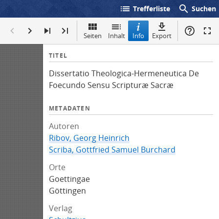
list
search
Trefferliste
Suchen
Seiten
Inhalt
Info
Export
I
TITEL
n
Dissertatio Theologica-Hermeneutica De
f
Foecundo Sensu Scripturæ Sacræ
o
METADATEN
Autoren
Ribov, Georg Heinrich
Scriba, Gottfried Samuel Burchard
Orte
Goettingae
Göttingen
Verlag