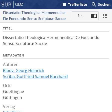
list
search
GDZ
Trefferliste
Suchen
Dissertatio Theologica-Hermeneutica
1 : -
De Foecundo Sensu Scripturæ Sacræ
S
I
TITEL
c
n
a
Dissertatio Theologica-Hermeneutica De Foecundo
f
n
Sensu Scripturæ Sacræ
o
METADATEN
Autoren
Ribov, Georg Heinrich
Scriba, Gottfried Samuel Burchard
Orte
Goettingae
Göttingen
Verlag