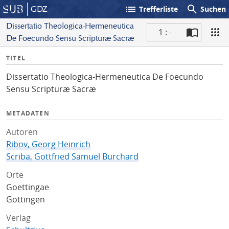
list
search
GDZ
Trefferliste
Suchen
Dissertatio Theologica-Hermeneutica
1 : -
De Foecundo Sensu Scripturæ Sacræ
S
I
TITEL
c
n
a
Dissertatio Theologica-Hermeneutica De Foecundo
f
n
Sensu Scripturæ Sacræ
o
METADATEN
Autoren
Ribov, Georg Heinrich
Scriba, Gottfried Samuel Burchard
Orte
Goettingae
Göttingen
Verlag