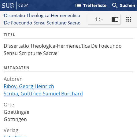
list
search
GDZ
Trefferliste
Suchen
Dissertatio Theologica-Hermeneutica
1 : -
De Foecundo Sensu Scripturæ Sacræ
S
I
TITEL
c
n
a
Dissertatio Theologica-Hermeneutica De Foecundo
f
n
Sensu Scripturæ Sacræ
o
METADATEN
Autoren
Ribov, Georg Heinrich
Scriba, Gottfried Samuel Burchard
Orte
Goettingae
Göttingen
Verlag