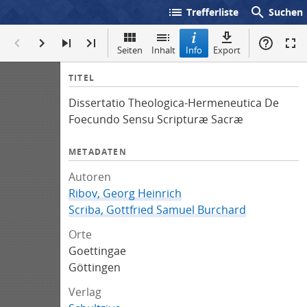
list
search
Trefferliste
Suchen
Seiten
Inhalt
Info
Export
I
TITEL
n
Dissertatio Theologica-Hermeneutica De
f
Foecundo Sensu Scripturæ Sacræ
o
METADATEN
Autoren
Ribov, Georg Heinrich
Scriba, Gottfried Samuel Burchard
Orte
Goettingae
Göttingen
Verlag