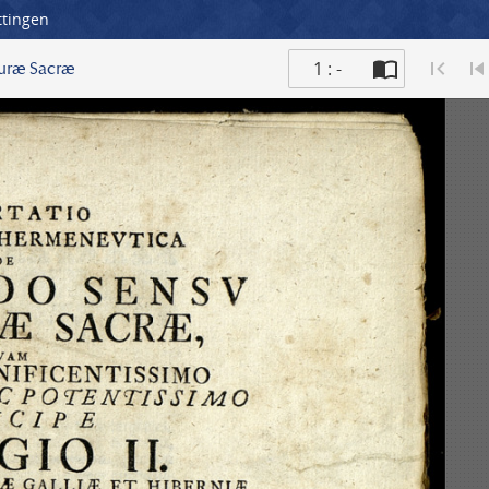
ttingen
1 : -
turæ Sacræ