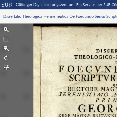
Göttinger Digitalisierungszentrum
Ein Service der SUB Gö
Dissertatio Theologica-Hermeneutica De Foecundo Sensu Scrip
S
c
a
n