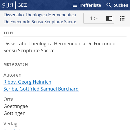
list
search
GDZ
Trefferliste
Suchen
Dissertatio Theologica-Hermeneutica
1 : -
De Foecundo Sensu Scripturæ Sacræ
S
I
TITEL
c
n
a
Dissertatio Theologica-Hermeneutica De Foecundo
f
n
Sensu Scripturæ Sacræ
o
METADATEN
Autoren
Ribov, Georg Heinrich
Scriba, Gottfried Samuel Burchard
Orte
Goettingae
Göttingen
Verlag