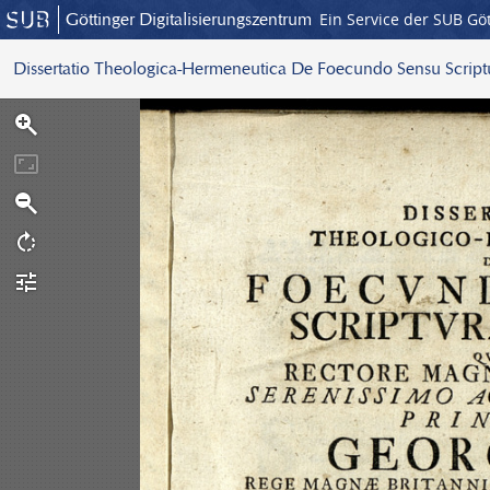
Göttinger Digitalisierungszentrum
Ein Service der SUB Gö
Dissertatio Theologica-Hermeneutica De Foecundo Sensu Scrip
S
c
a
n