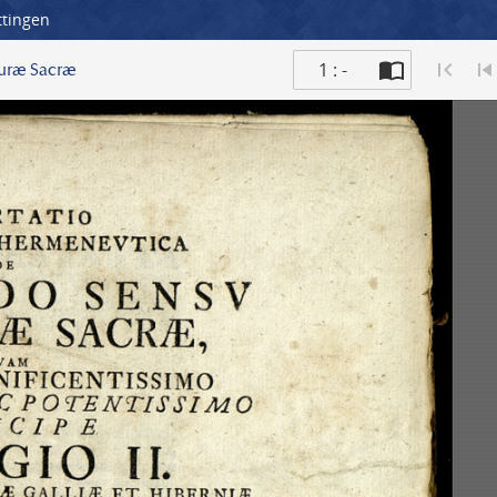
ttingen
1 : -
turæ Sacræ