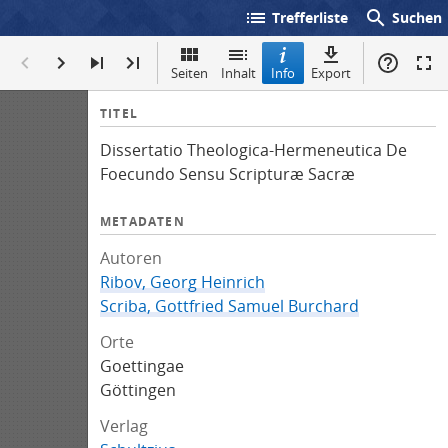
list
search
Trefferliste
Suchen
Seiten
Inhalt
Info
Export
I
TITEL
n
Dissertatio Theologica-Hermeneutica De
f
Foecundo Sensu Scripturæ Sacræ
o
METADATEN
Autoren
Ribov, Georg Heinrich
Scriba, Gottfried Samuel Burchard
Orte
Goettingae
Göttingen
Verlag