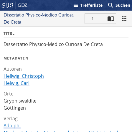
list
search
GDZ
Trefferliste
Suchen
Dissertatio Physico-Medico Curiosa
1 : -
De Creta
S
I
TITEL
c
n
a
Dissertatio Physico-Medico Curiosa De Creta
f
n
o
METADATEN
Autoren
Hellwig, Christoph
Helwig, Carl
Orte
Gryphiswaldiæ
Göttingen
Verlag
Adolphi