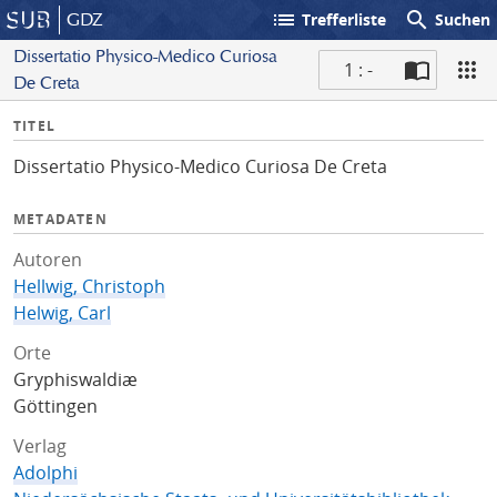
list
search
GDZ
Trefferliste
Suchen
Dissertatio Physico-Medico Curiosa
1 : -
De Creta
S
I
TITEL
c
n
a
Dissertatio Physico-Medico Curiosa De Creta
f
n
o
METADATEN
Autoren
Hellwig, Christoph
Helwig, Carl
Orte
Gryphiswaldiæ
Göttingen
Verlag
Adolphi