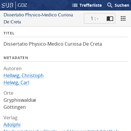
list
search
GDZ
Trefferliste
Suchen
Dissertatio Physico-Medico Curiosa
1 : -
De Creta
S
I
TITEL
c
n
a
Dissertatio Physico-Medico Curiosa De Creta
f
n
o
METADATEN
Autoren
Hellwig, Christoph
Helwig, Carl
Orte
Gryphiswaldiæ
Göttingen
Verlag
Adolphi