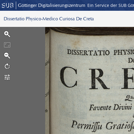
Göttinger Digitalisierungszentrum
Ein Service der SUB Gö
Dissertatio Physico-Medico Curiosa De Creta
S
c
a
n