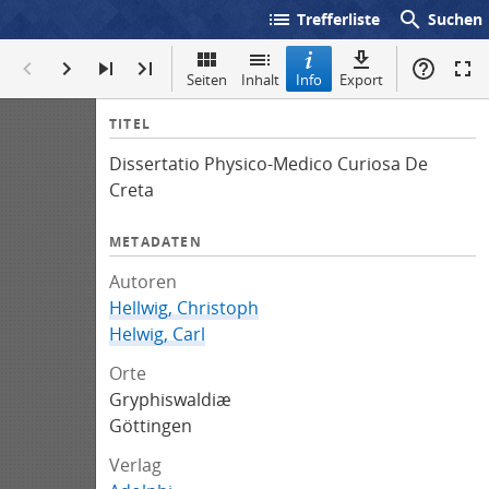
list
search
Trefferliste
Suchen
Seiten
Inhalt
Info
Export
I
TITEL
n
Dissertatio Physico-Medico Curiosa De
f
Creta
o
METADATEN
Autoren
Hellwig, Christoph
Helwig, Carl
Orte
Gryphiswaldiæ
Göttingen
Verlag