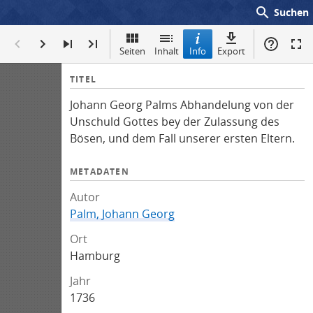
search
Suchen
Seiten
Inhalt
Info
Export
I
TITEL
n
Johann Georg Palms Abhandelung von der
f
Unschuld Gottes bey der Zulassung des
o
Bösen, und dem Fall unserer ersten Eltern.
METADATEN
Autor
Palm, Johann Georg
Ort
Hamburg
Jahr
1736