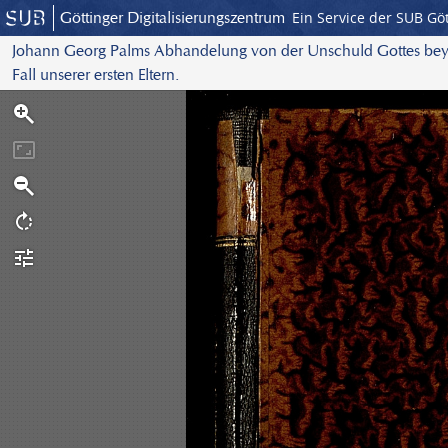
Göttinger Digitalisierungszentrum
Ein Service der SUB Gö
Johann Georg Palms Abhandelung von der Unschuld Gottes bey
Fall unserer ersten Eltern.
S
c
a
n