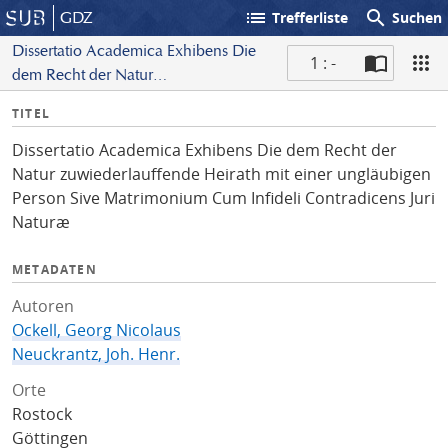
list
search
GDZ
Trefferliste
Suchen
Dissertatio Academica Exhibens Die
1 : -
dem Recht der Natur
S
zuwiederlauffende Heirath mit einer
I
TITEL
c
ungläubigen Person Sive Matrimonium
n
a
Cum Infideli Contradicens Juri Naturæ
Dissertatio Academica Exhibens Die dem Recht der
f
n
Natur zuwiederlauffende Heirath mit einer ungläubigen
o
Person Sive Matrimonium Cum Infideli Contradicens Juri
Naturæ
METADATEN
Autoren
Ockell, Georg Nicolaus
Neuckrantz, Joh. Henr.
Orte
Rostock
Göttingen