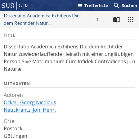
list
search
GDZ
Trefferliste
Suchen
Dissertatio Academica Exhibens Die
1 : -
dem Recht der Natur
S
zuwiederlauffende Heirath mit einer
I
TITEL
c
ungläubigen Person Sive Matrimonium
n
a
Cum Infideli Contradicens Juri Naturæ
Dissertatio Academica Exhibens Die dem Recht der
f
n
Natur zuwiederlauffende Heirath mit einer ungläubigen
o
Person Sive Matrimonium Cum Infideli Contradicens Juri
Naturæ
METADATEN
Autoren
Ockell, Georg Nicolaus
Neuckrantz, Joh. Henr.
Orte
Rostock
Göttingen