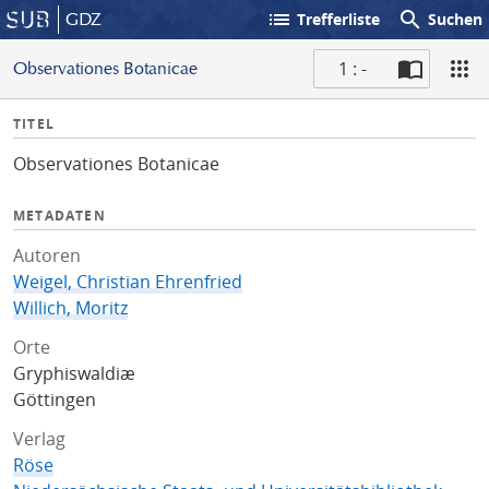
list
search
GDZ
Trefferliste
Suchen
1 : -
Observationes Botanicae
S
I
TITEL
c
n
a
Observationes Botanicae
f
n
o
METADATEN
Autoren
Weigel, Christian Ehrenfried
Willich, Moritz
Orte
Gryphiswaldiæ
Göttingen
Verlag
Röse