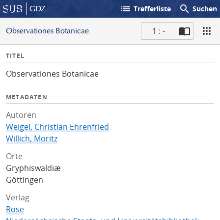
list
search
GDZ
Trefferliste
Suchen
1 : -
Observationes Botanicae
S
I
TITEL
c
n
a
Observationes Botanicae
f
n
o
METADATEN
Autoren
Weigel, Christian Ehrenfried
Willich, Moritz
Orte
Gryphiswaldiæ
Göttingen
Verlag
Röse