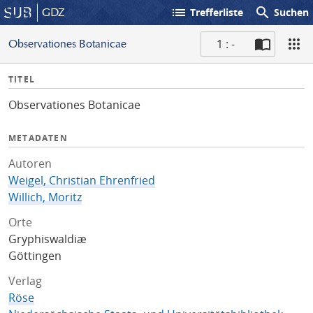
list
search
GDZ
Trefferliste
Suchen
1 : -
Observationes Botanicae
S
I
TITEL
c
n
a
Observationes Botanicae
f
n
o
METADATEN
Autoren
Weigel, Christian Ehrenfried
Willich, Moritz
Orte
Gryphiswaldiæ
Göttingen
Verlag
Röse