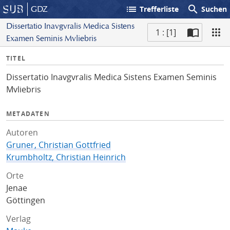
list
search
GDZ
Trefferliste
Suchen
Dissertatio Inavgvralis Medica Sistens
1 : [1]
Examen Seminis Mvliebris
S
I
TITEL
c
n
a
Dissertatio Inavgvralis Medica Sistens Examen Seminis
f
n
Mvliebris
o
METADATEN
Autoren
Gruner, Christian Gottfried
Krumbholtz, Christian Heinrich
Orte
Jenae
Göttingen
Verlag