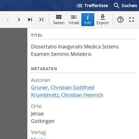
list
search
Trefferliste
Suchen
Seiten
Inhalt
Info
Export
I
TITEL
n
Dissertatio Inavgvralis Medica Sistens
f
Examen Seminis Mvliebris
o
METADATEN
Autoren
Gruner, Christian Gottfried
Krumbholtz, Christian Heinrich
Orte
Jenae
Göttingen
Verlag