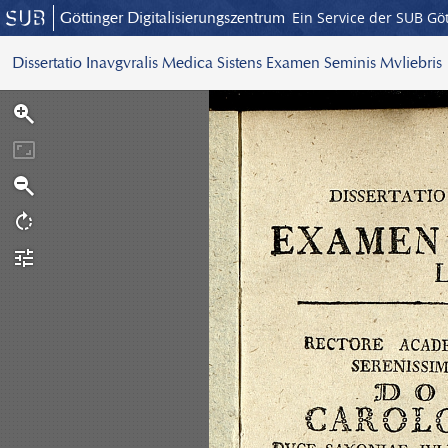
Göttinger Digitalisierungszentrum
Ein Service der SUB Gö
Dissertatio Inavgvralis Medica Sistens Examen Seminis Mvliebris
S
c
a
n