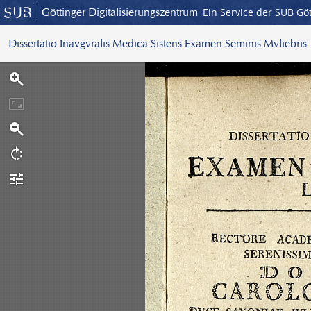
Göttinger Digitalisierungszentrum
Ein Service der SUB Gö
Dissertatio Inavgvralis Medica Sistens Examen Seminis Mvliebris
S
c
a
n