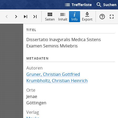
list
search
Trefferliste
Suchen
Seiten
Inhalt
Info
Export
I
TITEL
n
Dissertatio Inavgvralis Medica Sistens
f
Examen Seminis Mvliebris
o
METADATEN
Autoren
Gruner, Christian Gottfried
Krumbholtz, Christian Heinrich
Orte
Jenae
Göttingen
Verlag