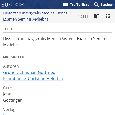
list
search
GDZ
Trefferliste
Suchen
Dissertatio Inavgvralis Medica Sistens
1 : [1]
Examen Seminis Mvliebris
S
I
TITEL
c
n
a
Dissertatio Inavgvralis Medica Sistens Examen Seminis
f
n
Mvliebris
o
METADATEN
Autoren
Gruner, Christian Gottfried
Krumbholtz, Christian Heinrich
Orte
Jenae
Göttingen
Verlag