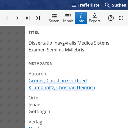
list
search
Trefferliste
Suchen
Seiten
Inhalt
Info
Export
I
TITEL
n
Dissertatio Inavgvralis Medica Sistens
f
Examen Seminis Mvliebris
o
METADATEN
Autoren
Gruner, Christian Gottfried
Krumbholtz, Christian Heinrich
Orte
Jenae
Göttingen
Verlag