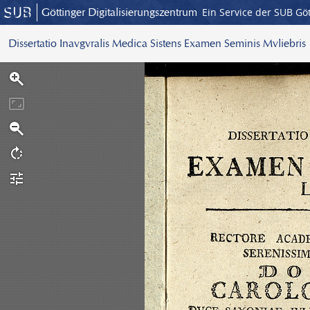
Göttinger Digitalisierungszentrum
Ein Service der SUB Gö
Dissertatio Inavgvralis Medica Sistens Examen Seminis Mvliebris
S
c
a
n