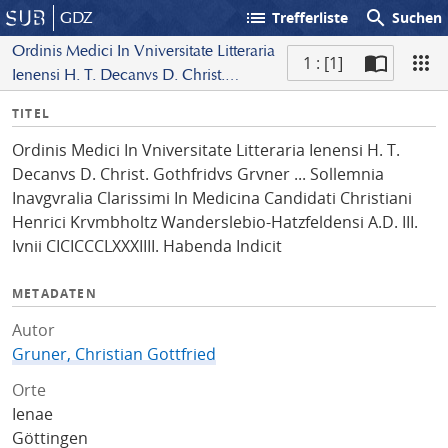
list
search
GDZ
Trefferliste
Suchen
Ordinis Medici In Vniversitate Litteraria
1 : [1]
Ienensi H. T. Decanvs D. Christ.
S
Gothfridvs Grvner ... Sollemnia
I
TITEL
c
Inavgvralia Clarissimi In Medicina
n
a
Candidati Christiani Henrici
Ordinis Medici In Vniversitate Litteraria Ienensi H. T.
f
n
Krvmbholtz Wanderslebio-
Decanvs D. Christ. Gothfridvs Grvner ... Sollemnia
o
Hatzfeldensi A.D. III. Ivnii
Inavgvralia Clarissimi In Medicina Candidati Christiani
CICICCCLXXXIIII. Habenda Indicit
Henrici Krvmbholtz Wanderslebio-Hatzfeldensi A.D. III.
Ivnii CICICCCLXXXIIII. Habenda Indicit
METADATEN
Autor
Gruner, Christian Gottfried
Orte
Ienae
Göttingen