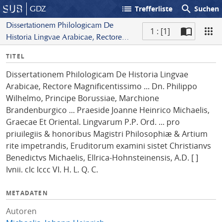
list
search
GDZ
Trefferliste
Suchen
Dissertationem Philologicam De
1 : [1]
Historia Lingvae Arabicae, Rectore
S
Magnificentissimo ... Dn. Philippo
I
TITEL
c
Wilhelmo, Principe Borussiae,
n
a
Marchione Brandenburgico ...
Dissertationem Philologicam De Historia Lingvae
f
n
Praeside Joanne Heinrico Michaelis,
Arabicae, Rectore Magnificentissimo ... Dn. Philippo
o
Graecae Et Oriental. Lingvarum P.P.
Wilhelmo, Principe Borussiae, Marchione
Ord. ... pro priuilegiis & honoribus
Brandenburgico ... Praeside Joanne Heinrico Michaelis,
Magistri Philosophiæ & Artium rite
Graecae Et Oriental. Lingvarum P.P. Ord. ... pro
impetrandis, Eruditorum examini sistet
priuilegiis & honoribus Magistri Philosophiæ & Artium
Christianvs Benedictvs Michaelis,
rite impetrandis, Eruditorum examini sistet Christianvs
Ellrica-Hohnsteinensis, A.D. [ ] Ivnii. cIc
Benedictvs Michaelis, Ellrica-Hohnsteinensis, A.D. [ ]
Iccc VI. H. L. Q. C.
Ivnii. cIc Iccc VI. H. L. Q. C.
METADATEN
Autoren