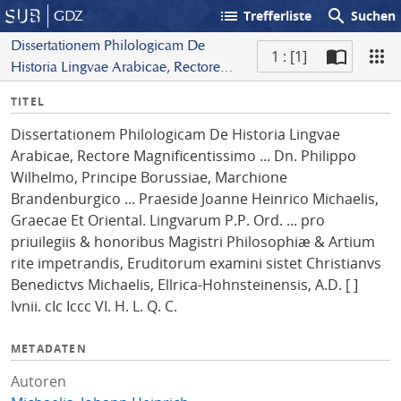
list
search
GDZ
Trefferliste
Suchen
Dissertationem Philologicam De
1 : [1]
Historia Lingvae Arabicae, Rectore
S
Magnificentissimo ... Dn. Philippo
I
TITEL
c
Wilhelmo, Principe Borussiae,
n
a
Marchione Brandenburgico ...
Dissertationem Philologicam De Historia Lingvae
f
n
Praeside Joanne Heinrico Michaelis,
Arabicae, Rectore Magnificentissimo ... Dn. Philippo
o
Graecae Et Oriental. Lingvarum P.P.
Wilhelmo, Principe Borussiae, Marchione
Ord. ... pro priuilegiis & honoribus
Brandenburgico ... Praeside Joanne Heinrico Michaelis,
Magistri Philosophiæ & Artium rite
Graecae Et Oriental. Lingvarum P.P. Ord. ... pro
impetrandis, Eruditorum examini sistet
priuilegiis & honoribus Magistri Philosophiæ & Artium
Christianvs Benedictvs Michaelis,
rite impetrandis, Eruditorum examini sistet Christianvs
Ellrica-Hohnsteinensis, A.D. [ ] Ivnii. cIc
Benedictvs Michaelis, Ellrica-Hohnsteinensis, A.D. [ ]
Iccc VI. H. L. Q. C.
Ivnii. cIc Iccc VI. H. L. Q. C.
METADATEN
Autoren