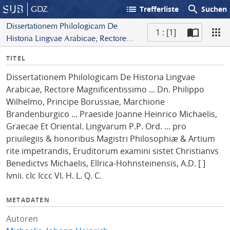
list
search
GDZ
Trefferliste
Suchen
Dissertationem Philologicam De
1 : [1]
Historia Lingvae Arabicae, Rectore
S
Magnificentissimo ... Dn. Philippo
I
TITEL
c
Wilhelmo, Principe Borussiae,
n
a
Marchione Brandenburgico ...
Dissertationem Philologicam De Historia Lingvae
f
n
Praeside Joanne Heinrico Michaelis,
Arabicae, Rectore Magnificentissimo ... Dn. Philippo
o
Graecae Et Oriental. Lingvarum P.P.
Wilhelmo, Principe Borussiae, Marchione
Ord. ... pro priuilegiis & honoribus
Brandenburgico ... Praeside Joanne Heinrico Michaelis,
Magistri Philosophiæ & Artium rite
Graecae Et Oriental. Lingvarum P.P. Ord. ... pro
impetrandis, Eruditorum examini sistet
priuilegiis & honoribus Magistri Philosophiæ & Artium
Christianvs Benedictvs Michaelis,
rite impetrandis, Eruditorum examini sistet Christianvs
Ellrica-Hohnsteinensis, A.D. [ ] Ivnii. cIc
Benedictvs Michaelis, Ellrica-Hohnsteinensis, A.D. [ ]
Iccc VI. H. L. Q. C.
Ivnii. cIc Iccc VI. H. L. Q. C.
METADATEN
Autoren