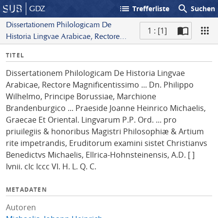
list
search
GDZ
Trefferliste
Suchen
Dissertationem Philologicam De
1 : [1]
Historia Lingvae Arabicae, Rectore
S
Magnificentissimo ... Dn. Philippo
I
TITEL
c
Wilhelmo, Principe Borussiae,
n
a
Marchione Brandenburgico ...
Dissertationem Philologicam De Historia Lingvae
f
n
Praeside Joanne Heinrico Michaelis,
Arabicae, Rectore Magnificentissimo ... Dn. Philippo
o
Graecae Et Oriental. Lingvarum P.P.
Wilhelmo, Principe Borussiae, Marchione
Ord. ... pro priuilegiis & honoribus
Brandenburgico ... Praeside Joanne Heinrico Michaelis,
Magistri Philosophiæ & Artium rite
Graecae Et Oriental. Lingvarum P.P. Ord. ... pro
impetrandis, Eruditorum examini sistet
priuilegiis & honoribus Magistri Philosophiæ & Artium
Christianvs Benedictvs Michaelis,
rite impetrandis, Eruditorum examini sistet Christianvs
Ellrica-Hohnsteinensis, A.D. [ ] Ivnii. cIc
Benedictvs Michaelis, Ellrica-Hohnsteinensis, A.D. [ ]
Iccc VI. H. L. Q. C.
Ivnii. cIc Iccc VI. H. L. Q. C.
METADATEN
Autoren