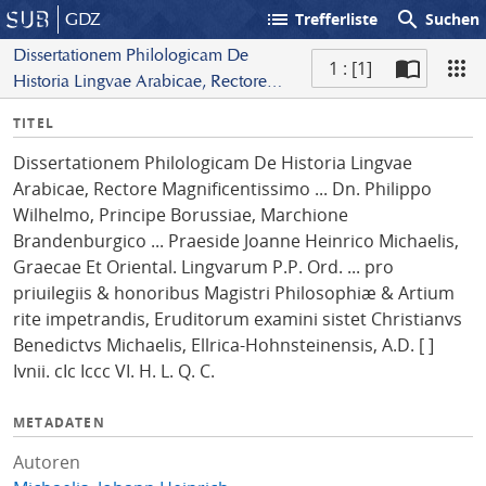
list
search
GDZ
Trefferliste
Suchen
Dissertationem Philologicam De
1 : [1]
Historia Lingvae Arabicae, Rectore
S
Magnificentissimo ... Dn. Philippo
I
TITEL
c
Wilhelmo, Principe Borussiae,
n
a
Marchione Brandenburgico ...
Dissertationem Philologicam De Historia Lingvae
f
n
Praeside Joanne Heinrico Michaelis,
Arabicae, Rectore Magnificentissimo ... Dn. Philippo
o
Graecae Et Oriental. Lingvarum P.P.
Wilhelmo, Principe Borussiae, Marchione
Ord. ... pro priuilegiis & honoribus
Brandenburgico ... Praeside Joanne Heinrico Michaelis,
Magistri Philosophiæ & Artium rite
Graecae Et Oriental. Lingvarum P.P. Ord. ... pro
impetrandis, Eruditorum examini sistet
priuilegiis & honoribus Magistri Philosophiæ & Artium
Christianvs Benedictvs Michaelis,
rite impetrandis, Eruditorum examini sistet Christianvs
Ellrica-Hohnsteinensis, A.D. [ ] Ivnii. cIc
Benedictvs Michaelis, Ellrica-Hohnsteinensis, A.D. [ ]
Iccc VI. H. L. Q. C.
Ivnii. cIc Iccc VI. H. L. Q. C.
METADATEN
Autoren