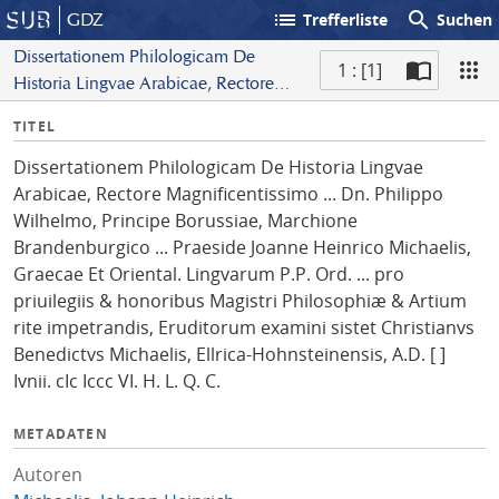
list
search
GDZ
Trefferliste
Suchen
Dissertationem Philologicam De
1 : [1]
Historia Lingvae Arabicae, Rectore
S
Magnificentissimo ... Dn. Philippo
I
TITEL
c
Wilhelmo, Principe Borussiae,
n
a
Marchione Brandenburgico ...
Dissertationem Philologicam De Historia Lingvae
f
n
Praeside Joanne Heinrico Michaelis,
Arabicae, Rectore Magnificentissimo ... Dn. Philippo
o
Graecae Et Oriental. Lingvarum P.P.
Wilhelmo, Principe Borussiae, Marchione
Ord. ... pro priuilegiis & honoribus
Brandenburgico ... Praeside Joanne Heinrico Michaelis,
Magistri Philosophiæ & Artium rite
Graecae Et Oriental. Lingvarum P.P. Ord. ... pro
impetrandis, Eruditorum examini sistet
priuilegiis & honoribus Magistri Philosophiæ & Artium
Christianvs Benedictvs Michaelis,
rite impetrandis, Eruditorum examini sistet Christianvs
Ellrica-Hohnsteinensis, A.D. [ ] Ivnii. cIc
Benedictvs Michaelis, Ellrica-Hohnsteinensis, A.D. [ ]
Iccc VI. H. L. Q. C.
Ivnii. cIc Iccc VI. H. L. Q. C.
METADATEN
Autoren