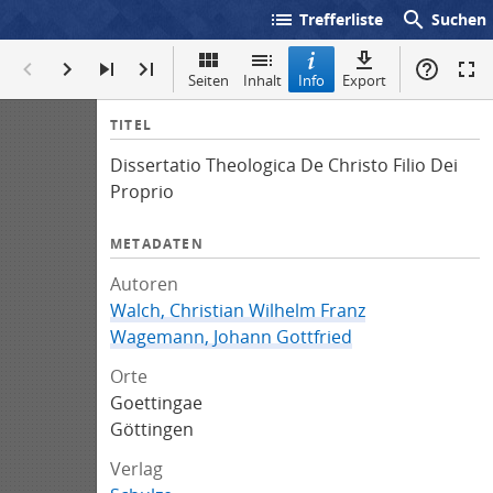
list
search
Trefferliste
Suchen
Seiten
Inhalt
Info
Export
I
TITEL
n
Dissertatio Theologica De Christo Filio Dei
f
Proprio
o
METADATEN
Autoren
Walch, Christian Wilhelm Franz
Wagemann, Johann Gottfried
Orte
Goettingae
Göttingen
Verlag