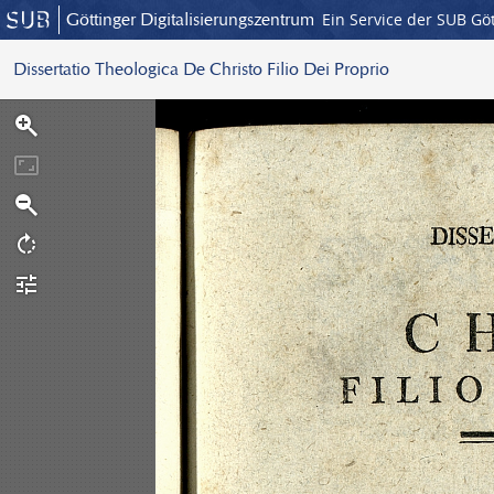
Göttinger Digitalisierungszentrum
Ein Service der SUB Gö
Dissertatio Theologica De Christo Filio Dei Proprio
S
c
a
n