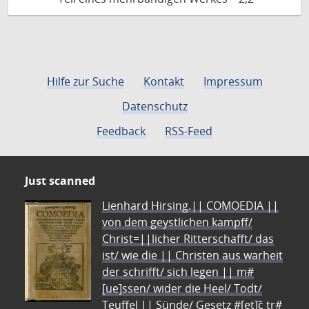
Hilfe zur Suche
Kontakt
Impressum
Datenschutz
Feedback
RSS-Feed
Just scanned
Lienhard Hirsing.|| COMOEDIA ||
von dem geystlichen kampff/
Christ=||licher Ritterschafft/ das
ist/ wie die || Christen aus warheit
der schrifft/ sich legen || m#
[ue]ssen/ wider die Heel/ Todt/
Teuffel || Sünde/ Gesetz #[et]c̃ tr#