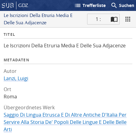
list
search
GDZ
Trefferliste
Suchen
Le Iscrizioni Della Etruria Media E
1 :
Delle Sua Adjacenze
S
I
TITEL
c
n
a
Le Iscrizioni Della Etruria Media E Delle Sua Adjacenze
f
n
o
METADATEN
Autor
Lanzi, Luigi
Ort
Roma
Übergeordnetes Werk
Saggio Di Lingua Etrusca E Di Altre Antiche D'Italia Per
Servire Alla Storia De' Popoli Delle Lingue E Delle Belle
Arti