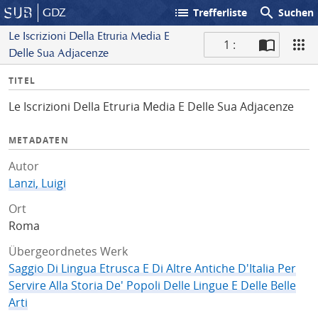
list
search
GDZ
Trefferliste
Suchen
Le Iscrizioni Della Etruria Media E
1 :
Delle Sua Adjacenze
S
I
TITEL
c
n
a
Le Iscrizioni Della Etruria Media E Delle Sua Adjacenze
f
n
o
METADATEN
Autor
Lanzi, Luigi
Ort
Roma
Übergeordnetes Werk
Saggio Di Lingua Etrusca E Di Altre Antiche D'Italia Per
Servire Alla Storia De' Popoli Delle Lingue E Delle Belle
Arti