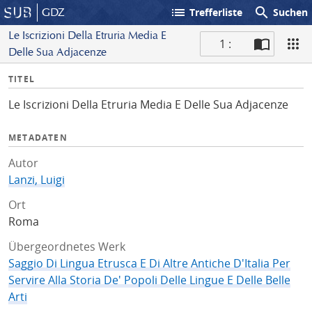
list
search
GDZ
Trefferliste
Suchen
Le Iscrizioni Della Etruria Media E
1 :
Delle Sua Adjacenze
S
I
TITEL
c
n
a
Le Iscrizioni Della Etruria Media E Delle Sua Adjacenze
f
n
o
METADATEN
Autor
Lanzi, Luigi
Ort
Roma
Übergeordnetes Werk
Saggio Di Lingua Etrusca E Di Altre Antiche D'Italia Per
Servire Alla Storia De' Popoli Delle Lingue E Delle Belle
Arti