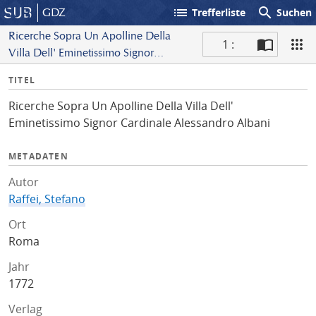
list
search
GDZ
Trefferliste
Suchen
Ricerche Sopra Un Apolline Della
1 :
Villa Dell' Eminetissimo Signor
S
Cardinale Alessandro Albani
I
TITEL
c
n
a
Ricerche Sopra Un Apolline Della Villa Dell'
f
n
Eminetissimo Signor Cardinale Alessandro Albani
o
METADATEN
Autor
Raffei, Stefano
Ort
Roma
Jahr
1772
Verlag