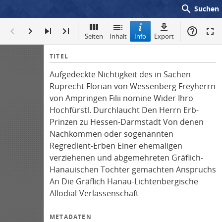
search
Suchen
Seiten
Inhalt
Info
Export
I
TITEL
n
Aufgedeckte Nichtigkeit des in Sachen
f
Ruprecht Florian von Wessenberg Freyherrn
o
von Ampringen Filii nomine Wider Ihro
Hochfürstl. Durchlaucht Den Herrn Erb-
Prinzen zu Hessen-Darmstadt Von denen
Nachkommen oder sogenannten
Regredient-Erben Einer ehemaligen
verziehenen und abgemehreten Gräflich-
Hanauischen Tochter gemachten Anspruchs
An Die Gräflich Hanau-Lichtenbergische
Allodial-Verlassenschaft
METADATEN