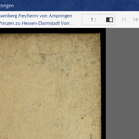
ttingen
essenberg Freyherrn von Ampringen
1 :
-Prinzen zu Hessen-Darmstadt Von
ehemaligen verziehenen und
chs An Die Gräflich Hanau-