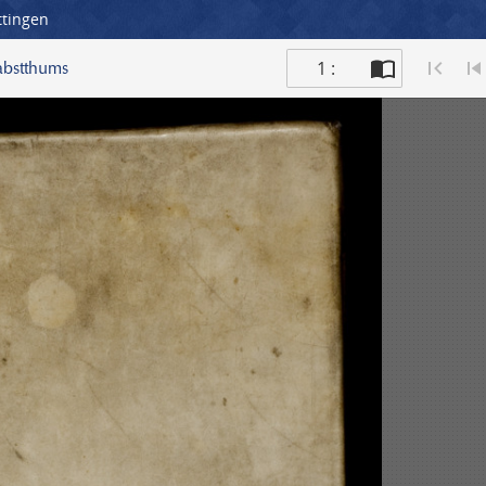
ttingen
1 :
abstthums