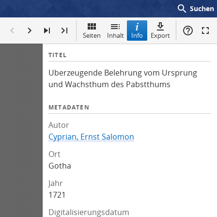
search
Suchen
Seiten
Inhalt
Info
Export
I
TITEL
n
Uberzeugende Belehrung vom Ursprung
f
und Wachsthum des Pabstthums
o
METADATEN
Autor
Cyprian, Ernst Salomon
Ort
Gotha
Jahr
1721
Digitalisierungsdatum