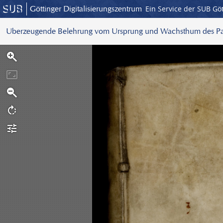
Göttinger Digitalisierungszentrum
Ein Service der SUB Gö
Uberzeugende Belehrung vom Ursprung und Wachsthum des P
S
c
a
n