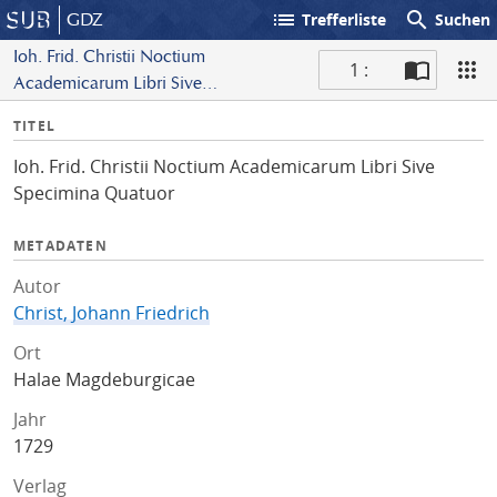
list
search
GDZ
Trefferliste
Suchen
Ioh. Frid. Christii Noctium
1 :
Academicarum Libri Sive
S
Specimina Quatuor
I
TITEL
c
n
a
Ioh. Frid. Christii Noctium Academicarum Libri Sive
f
n
Specimina Quatuor
o
METADATEN
Autor
Christ, Johann Friedrich
Ort
Halae Magdeburgicae
Jahr
1729
Verlag