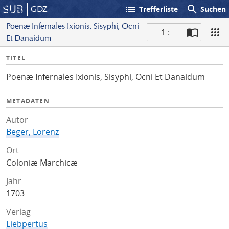
list
search
GDZ
Trefferliste
Suchen
Poenæ Infernales Ixionis, Sisyphi, Ocni
1 :
Et Danaidum
S
I
TITEL
c
n
a
Poenæ Infernales Ixionis, Sisyphi, Ocni Et Danaidum
f
n
o
METADATEN
Autor
Beger, Lorenz
Ort
Coloniæ Marchicæ
Jahr
1703
Verlag
Liebpertus