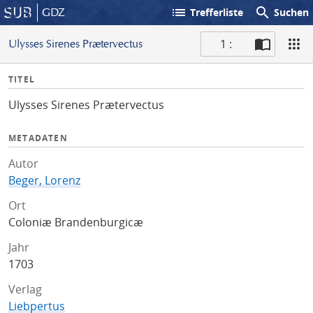
list
search
GDZ
Trefferliste
Suchen
1 :
Ulysses Sirenes Prætervectus
S
I
TITEL
c
n
a
Ulysses Sirenes Prætervectus
f
n
o
METADATEN
Autor
Beger, Lorenz
Ort
Coloniæ Brandenburgicæ
Jahr
1703
Verlag
Liebpertus