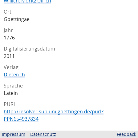
Willich, Moritz Ulrich
Ort
Goettingae
Jahr
1776
Digitalisierungsdatum
2011
Verlag
Dieterich
Sprache
Latein
PURL
http://resolver.sub.uni-goettingen.de/purl?
PPN654937834
ZUGEHÖRIGE QUELLEN
Impressum
Datenschutz
Feedback