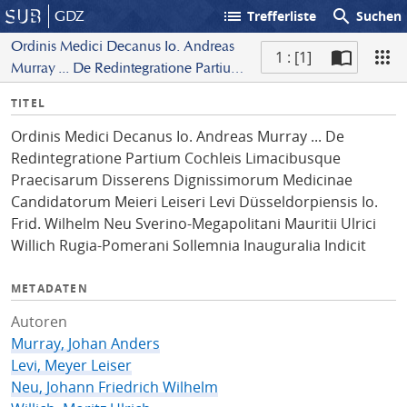
list
search
GDZ
Trefferliste
Suchen
Ordinis Medici Decanus Io. Andreas
1 : [1]
Murray ... De Redintegratione Partium
S
Cochleis Limacibusque Praecisarum
I
TITEL
c
Disserens Dignissimorum Medicinae
n
a
Candidatorum Meieri Leiseri Levi
Ordinis Medici Decanus Io. Andreas Murray ... De
f
n
Düsseldorpiensis Io. Frid. Wilhelm Neu
Redintegratione Partium Cochleis Limacibusque
o
Sverino-Megapolitani Mauritii Ulrici
Praecisarum Disserens Dignissimorum Medicinae
Willich Rugia-Pomerani Sollemnia
Candidatorum Meieri Leiseri Levi Düsseldorpiensis Io.
Inauguralia Indicit
Frid. Wilhelm Neu Sverino-Megapolitani Mauritii Ulrici
Willich Rugia-Pomerani Sollemnia Inauguralia Indicit
METADATEN
Autoren
Murray, Johan Anders
Levi, Meyer Leiser
Neu, Johann Friedrich Wilhelm